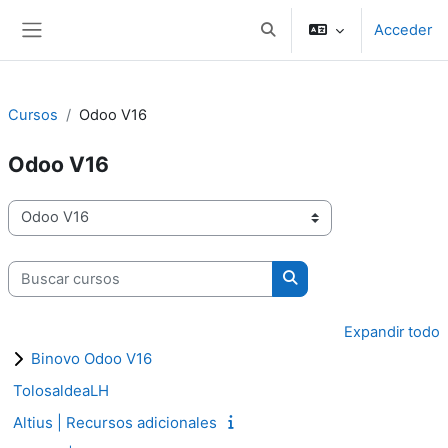
Salta al contenido principal
Acceder
Selector de búsqueda de e
Panel lateral
Cursos
Odoo V16
Odoo V16
Categorías
Buscar cursos
Buscar cursos
Expandir todo
Binovo Odoo V16
TolosaldeaLH
Altius | Recursos adicionales