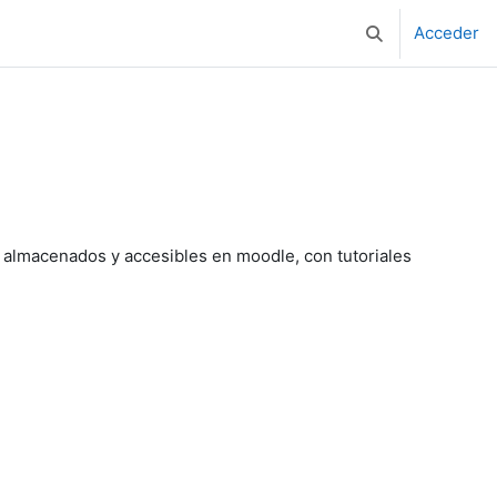
Acceder
Selector de bús
s almacenados y accesibles en moodle, con tutoriales